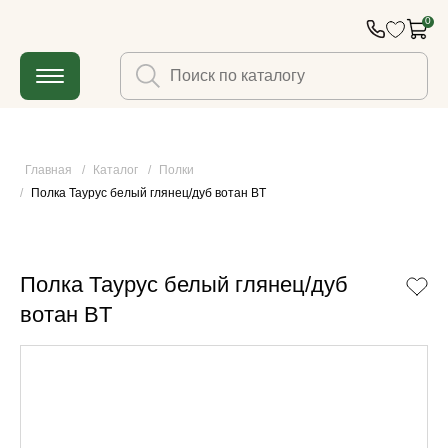
0
Главная
/
Каталог
/
Полки
/
Полка Таурус белый глянец/дуб вотан BT
Полка Таурус белый глянец/дуб
вотан BT