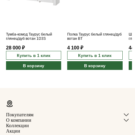
Тумба-комод Таурус белый
Полка Таурус белый глянец/дуб
Шка
глянец/дуб вотан 1D3S
вотан BT
гля
28 000 ₽
4 100 ₽
44
Купить в 1 клик
Купить в 1 клик
В корзину
В корзину
Покупателям
О компании
Коллекции
Акции