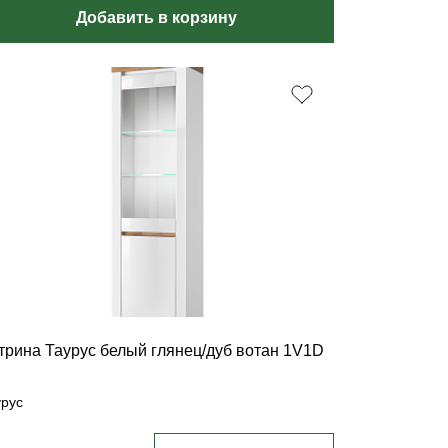
Добавить в корзину
трина Таурус белый глянец/дуб вотан 1V1D
урус