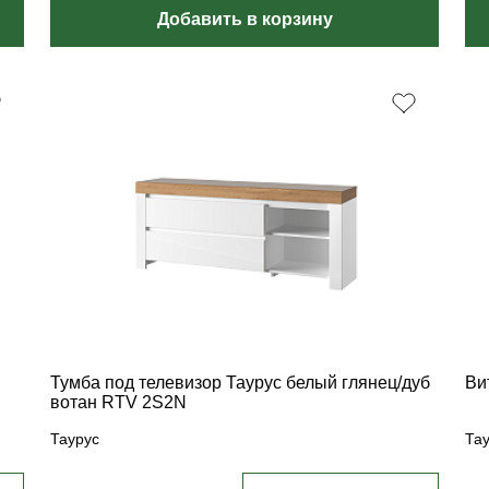
Добавить в корзину
Тумба под телевизор Таурус белый глянец/дуб
Ви
вотан RTV 2S2N
Таурус
Та