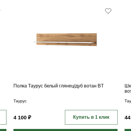
Полка Таурус белый глянец/дуб вотан BT
Шк
во
Таурус
Та
4 100 ₽
Купить в 1 клик
44