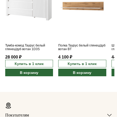
Тумба-комод Таурус белый
Полка Таурус белый глянец/дуб
Шка
глянец/дуб вотан 1D3S
вотан BT
гля
28 000 ₽
4 100 ₽
44
Купить в 1 клик
Купить в 1 клик
В корзину
В корзину
Покупателям