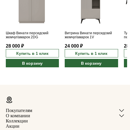
Шкаф Винати персидский
Витрина Винати персидский
Тум
жемчуг/амарок 2DG
жемчуг/амарок 1V
пер
1D
28 000 ₽
24 000 ₽
28
Купить в 1 клик
Купить в 1 клик
В корзину
В корзину
Покупателям
О компании
Коллекции
Акции