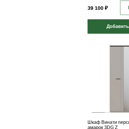
39 100 ₽
Добавить
Шкаф Винати перси
амарок 3DG Z