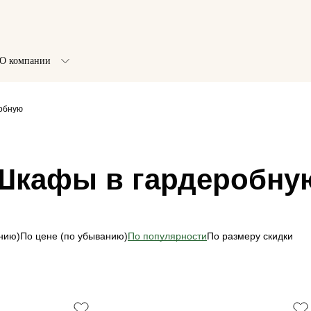
О компании
обную
Шкафы в гардеробну
анию)
По цене (по убыванию)
По популярности
По размеру скидки