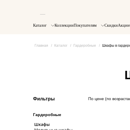
Каталог
Коллекции
Покупателям
Скидки
Акции
Главная
/
Каталог
/
Гардеробные
/
Шкафы в гардер
Фильтры
По цене (по возраст
Гардеробные
Шкафы
Модульные шкафы