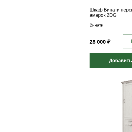
Шкаф Винати перси
амарок 2DG
Винати
28 000 ₽
Добавить