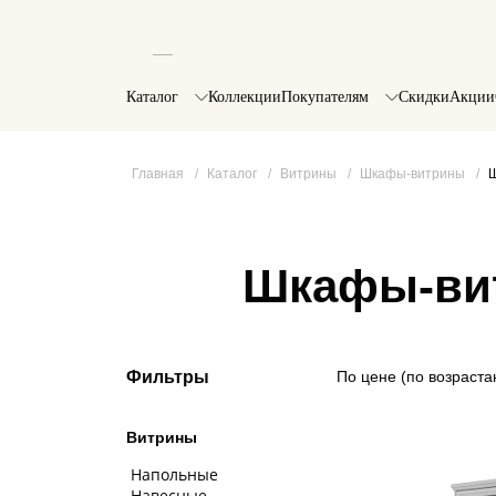
Каталог
Коллекции
Покупателям
Скидки
Акции
Главная
/
Каталог
/
Витрины
/
Шкафы-витрины
/
Ш
Шкафы-вит
Фильтры
По цене (по возраст
Витрины
Напольные
Навесные