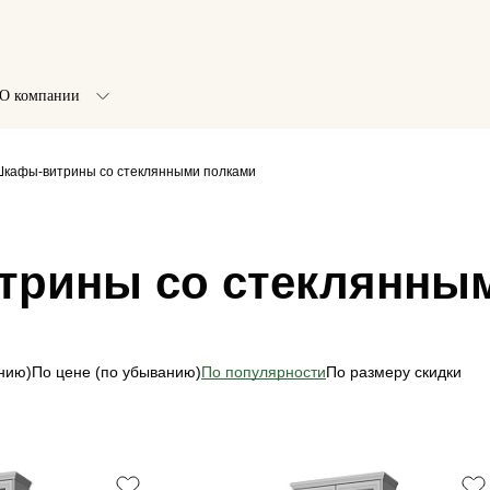
О компании
кафы-витрины со стеклянными полками
рины со стеклянны
анию)
По цене (по убыванию)
По популярности
По размеру скидки